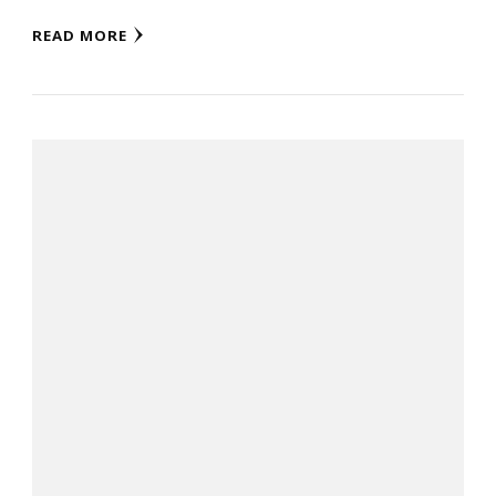
READ MORE