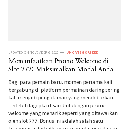
UPDATED ON
NOVEMBER 6, 2025
UNCATEGORIZED
Memanfaatkan Promo Welcome di
Slot 777: Maksimalkan Modal Anda
Bagi para pemain baru, momen pertama kali
bergabung di platform permainan daring sering
kali menjadi pengalaman yang mendebarkan.
Terlebih lagi jika disambut dengan promo
welcome yang menarik seperti yang ditawarkan
oleh slot 777. Bonus ini adalah salah satu
kesempatan terbaik untuk memulai perjalanan