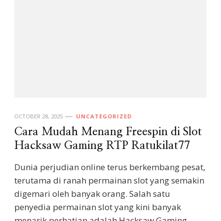
OCTOBER 28, 2025
UNCATEGORIZED
Cara Mudah Menang Freespin di Slot
Hacksaw Gaming RTP Ratukilat77
Dunia perjudian online terus berkembang pesat,
terutama di ranah permainan slot yang semakin
digemari oleh banyak orang. Salah satu
penyedia permainan slot yang kini banyak
menarik perhatian adalah Hacksaw Gaming.