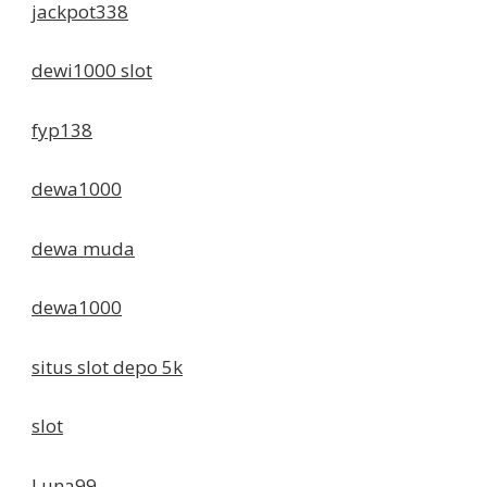
jackpot338
dewi1000 slot
fyp138
dewa1000
dewa muda
dewa1000
situs slot depo 5k
slot
Luna99