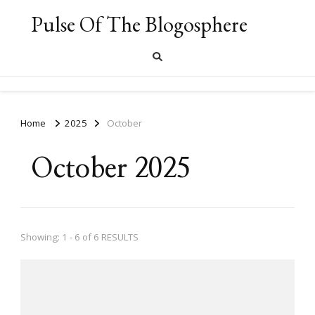
Pulse Of The Blogosphere
Home
2025
October
October 2025
Showing: 1 - 6 of 6 RESULTS