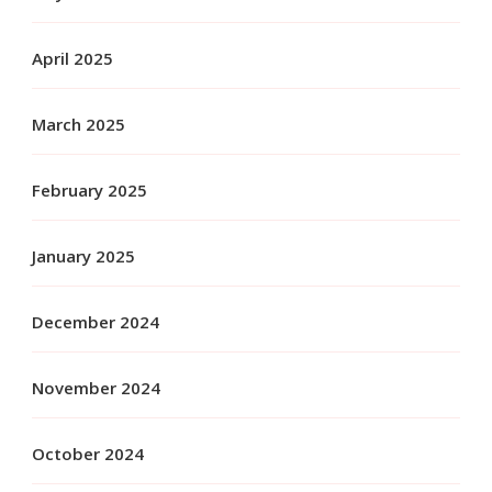
April 2025
March 2025
February 2025
January 2025
December 2024
November 2024
October 2024