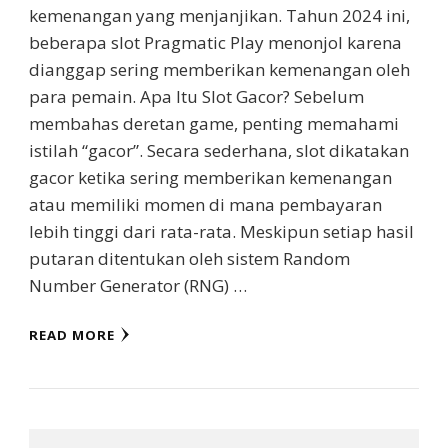
kemenangan yang menjanjikan. Tahun 2024 ini,
beberapa slot Pragmatic Play menonjol karena
dianggap sering memberikan kemenangan oleh
para pemain. Apa Itu Slot Gacor? Sebelum
membahas deretan game, penting memahami
istilah “gacor”. Secara sederhana, slot dikatakan
gacor ketika sering memberikan kemenangan
atau memiliki momen di mana pembayaran
lebih tinggi dari rata-rata. Meskipun setiap hasil
putaran ditentukan oleh sistem Random
Number Generator (RNG) …
READ MORE