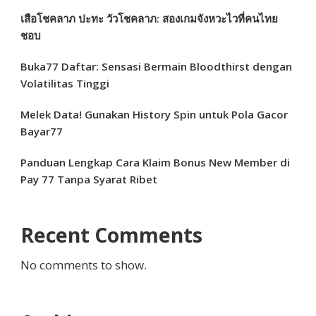
เสือโชคลาภ ปะทะ วัวโชคลาภ: สองเกมจังหวะไวที่คนไทย
ชอบ
Buka77 Daftar: Sensasi Bermain Bloodthirst dengan
Volatilitas Tinggi
Melek Data! Gunakan History Spin untuk Pola Gacor
Bayar77
Panduan Lengkap Cara Klaim Bonus New Member di
Pay 77 Tanpa Syarat Ribet
Recent Comments
No comments to show.