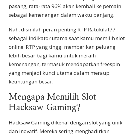
pasang, rata-rata 96% akan kembali ke pemain
sebagai kemenangan dalam waktu panjang.
Nah, disinilah peran penting RTP Ratukilat77
sebagai indikator utama saat kamu memilih slot
online. RTP yang tinggi memberikan peluang
lebih besar bagi kamu untuk meraih
kemenangan, termasuk mendapatkan freespin
yang menjadi kunci utama dalam meraup
keuntungan besar.
Mengapa Memilih Slot
Hacksaw Gaming?
Hacksaw Gaming dikenal dengan slot yang unik
dan inovatif. Mereka sering menghadirkan