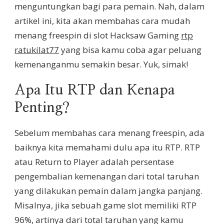
menguntungkan bagi para pemain. Nah, dalam
artikel ini, kita akan membahas cara mudah
menang freespin di slot Hacksaw Gaming
rtp
ratukilat77
yang bisa kamu coba agar peluang
kemenanganmu semakin besar. Yuk, simak!
Apa Itu RTP dan Kenapa
Penting?
Sebelum membahas cara menang freespin, ada
baiknya kita memahami dulu apa itu RTP. RTP
atau Return to Player adalah persentase
pengembalian kemenangan dari total taruhan
yang dilakukan pemain dalam jangka panjang.
Misalnya, jika sebuah game slot memiliki RTP
96%, artinya dari total taruhan yang kamu