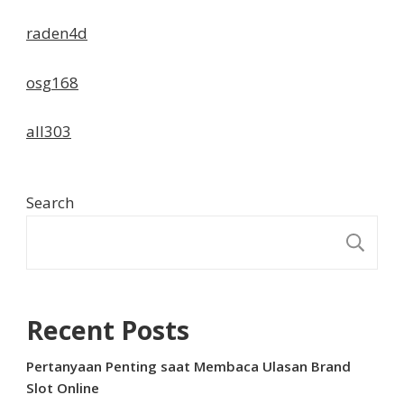
raden4d
osg168
all303
Search
S
Recent Posts
Pertanyaan Penting saat Membaca Ulasan Brand
Slot Online