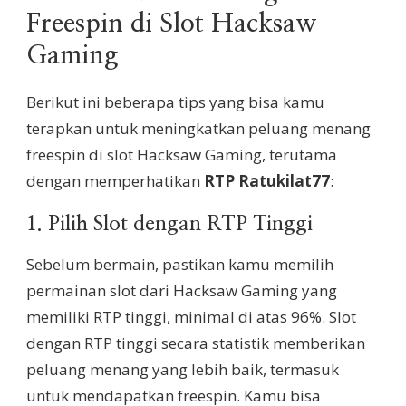
Freespin di Slot Hacksaw
Gaming
Berikut ini beberapa tips yang bisa kamu
terapkan untuk meningkatkan peluang menang
freespin di slot Hacksaw Gaming, terutama
dengan memperhatikan
RTP Ratukilat77
:
1. Pilih Slot dengan RTP Tinggi
Sebelum bermain, pastikan kamu memilih
permainan slot dari Hacksaw Gaming yang
memiliki RTP tinggi, minimal di atas 96%. Slot
dengan RTP tinggi secara statistik memberikan
peluang menang yang lebih baik, termasuk
untuk mendapatkan freespin. Kamu bisa