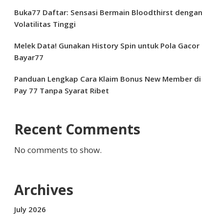
Buka77 Daftar: Sensasi Bermain Bloodthirst dengan
Volatilitas Tinggi
Melek Data! Gunakan History Spin untuk Pola Gacor
Bayar77
Panduan Lengkap Cara Klaim Bonus New Member di
Pay 77 Tanpa Syarat Ribet
Recent Comments
No comments to show.
Archives
July 2026