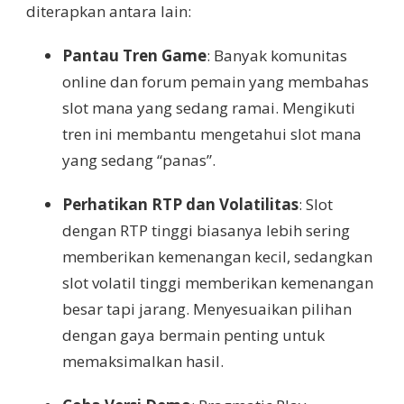
diterapkan antara lain:
Pantau Tren Game
: Banyak komunitas
online dan forum pemain yang membahas
slot mana yang sedang ramai. Mengikuti
tren ini membantu mengetahui slot mana
yang sedang “panas”.
Perhatikan RTP dan Volatilitas
: Slot
dengan RTP tinggi biasanya lebih sering
memberikan kemenangan kecil, sedangkan
slot volatil tinggi memberikan kemenangan
besar tapi jarang. Menyesuaikan pilihan
dengan gaya bermain penting untuk
memaksimalkan hasil.