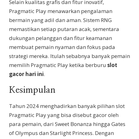
Selain kualitas grafis dan fitur inovatif,
Pragmatic Play menawarkan pengalaman
bermain yang adil dan aman. Sistem RNG
memastikan setiap putaran acak, sementara
dukungan pelanggan dan fitur keamanan
membuat pemain nyaman dan fokus pada
strategi mereka. Itulah sebabnya banyak pemain
memilih Pragmatic Play ketika berburu
slot
gacor hari ini
.
Kesimpulan
Tahun 2024 menghadirkan banyak pilihan slot
Pragmatic Play yang bisa disebut gacor oleh
para pemain, dari Sweet Bonanza hingga Gates
of Olympus dan Starlight Princess. Dengan