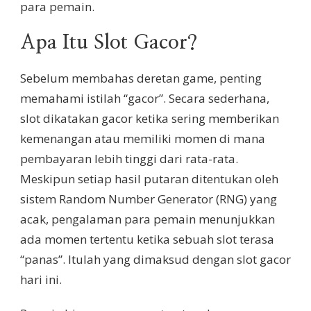
para pemain.
Apa Itu Slot Gacor?
Sebelum membahas deretan game, penting
memahami istilah “gacor”. Secara sederhana,
slot dikatakan gacor ketika sering memberikan
kemenangan atau memiliki momen di mana
pembayaran lebih tinggi dari rata-rata.
Meskipun setiap hasil putaran ditentukan oleh
sistem Random Number Generator (RNG) yang
acak, pengalaman para pemain menunjukkan
ada momen tertentu ketika sebuah slot terasa
“panas”. Itulah yang dimaksud dengan slot gacor
hari ini.