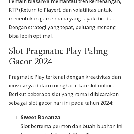
Pemain biasanya memantau tren kemenangan,
RTP (Return to Player), dan volatilitas untuk
menentukan game mana yang layak dicoba.
Dengan strategi yang tepat, peluang menang
bisa lebih optimal.
Slot Pragmatic Play Paling
Gacor 2024
Pragmatic Play terkenal dengan kreativitas dan
inovasinya dalam menghadirkan slot online.
Berikut beberapa slot yang ramai dibicarakan
sebagai slot gacor hari ini pada tahun 2024:
Sweet Bonanza
Slot bertema permen dan buah-buahan ini