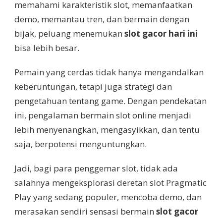
memahami karakteristik slot, memanfaatkan
demo, memantau tren, dan bermain dengan
bijak, peluang menemukan
slot gacor hari ini
bisa lebih besar.
Pemain yang cerdas tidak hanya mengandalkan
keberuntungan, tetapi juga strategi dan
pengetahuan tentang game. Dengan pendekatan
ini, pengalaman bermain slot online menjadi
lebih menyenangkan, mengasyikkan, dan tentu
saja, berpotensi menguntungkan.
Jadi, bagi para penggemar slot, tidak ada
salahnya mengeksplorasi deretan slot Pragmatic
Play yang sedang populer, mencoba demo, dan
merasakan sendiri sensasi bermain
slot gacor