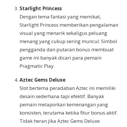
Starlight Princess
Dengan tema fantasi yang memikat,
Starlight Princess memberikan pengalaman
visual yang menarik sekaligus peluang
menang yang cukup sering muncul. Simbol
pengganda dan putaran bonus membuat
game ini banyak dicari para pemain
Pragmatic Play.
Aztec Gems Deluxe
Slot bertema peradaban Aztec ini memiliki
desain sederhana tapi efektif. Banyak
pemain melaporkan kemenangan yang
konsisten, terutama ketika fitur bonus aktif.
Tidak heran jika Aztec Gems Deluxe