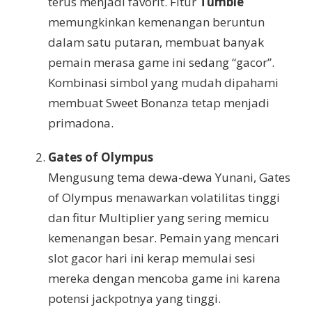
terus menjadi favorit. Fitur
Tumble
memungkinkan kemenangan beruntun
dalam satu putaran, membuat banyak
pemain merasa game ini sedang “gacor”.
Kombinasi simbol yang mudah dipahami
membuat Sweet Bonanza tetap menjadi
primadona.
Gates of Olympus
Mengusung tema dewa-dewa Yunani, Gates
of Olympus menawarkan volatilitas tinggi
dan fitur Multiplier yang sering memicu
kemenangan besar. Pemain yang mencari
slot gacor hari ini kerap memulai sesi
mereka dengan mencoba game ini karena
potensi jackpotnya yang tinggi.