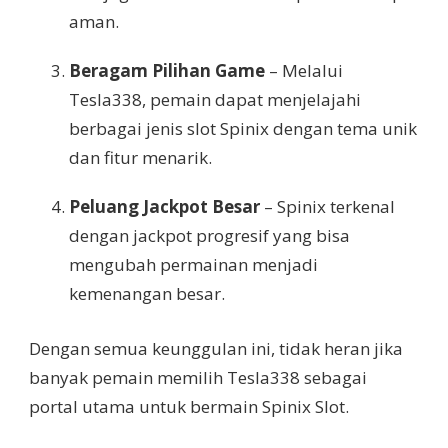
aman.
Beragam Pilihan Game
– Melalui
Tesla338, pemain dapat menjelajahi
berbagai jenis slot Spinix dengan tema unik
dan fitur menarik.
Peluang Jackpot Besar
– Spinix terkenal
dengan jackpot progresif yang bisa
mengubah permainan menjadi
kemenangan besar.
Dengan semua keunggulan ini, tidak heran jika
banyak pemain memilih Tesla338 sebagai
portal utama untuk bermain Spinix Slot.