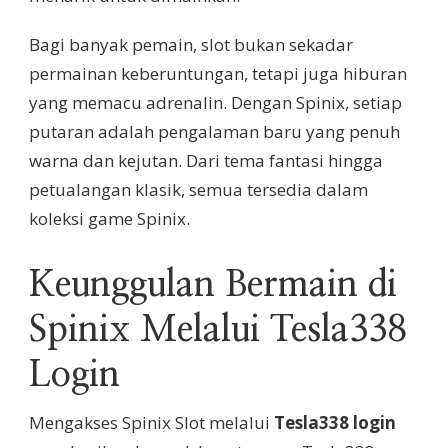
Bagi banyak pemain, slot bukan sekadar
permainan keberuntungan, tetapi juga hiburan
yang memacu adrenalin. Dengan Spinix, setiap
putaran adalah pengalaman baru yang penuh
warna dan kejutan. Dari tema fantasi hingga
petualangan klasik, semua tersedia dalam
koleksi game Spinix.
Keunggulan Bermain di
Spinix Melalui Tesla338
Login
Mengakses Spinix Slot melalui
Tesla338 login