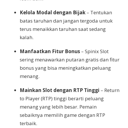
Kelola Modal dengan Bijak
– Tentukan
batas taruhan dan jangan tergoda untuk
terus menaikkan taruhan saat sedang
kalah.
Manfaatkan Fitur Bonus
– Spinix Slot
sering menawarkan putaran gratis dan fitur
bonus yang bisa meningkatkan peluang
menang.
Mainkan Slot dengan RTP Tinggi
– Return
to Player (RTP) tinggi berarti peluang
menang yang lebih besar. Pemain
sebaiknya memilih game dengan RTP
terbaik.