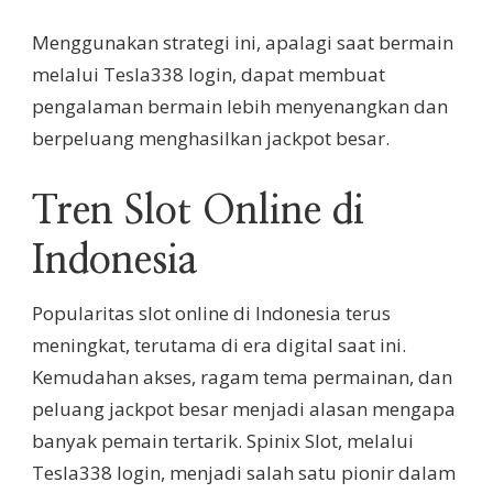
Menggunakan strategi ini, apalagi saat bermain
melalui Tesla338 login, dapat membuat
pengalaman bermain lebih menyenangkan dan
berpeluang menghasilkan jackpot besar.
Tren Slot Online di
Indonesia
Popularitas slot online di Indonesia terus
meningkat, terutama di era digital saat ini.
Kemudahan akses, ragam tema permainan, dan
peluang jackpot besar menjadi alasan mengapa
banyak pemain tertarik. Spinix Slot, melalui
Tesla338 login, menjadi salah satu pionir dalam