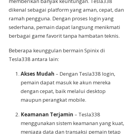
memberikan banyak keuntungan. Tesla338
dikenal sebagai platform yang aman, cepat, dan
ramah pengguna. Dengan proses login yang
sederhana, pemain dapat langsung menikmati
berbagai game favorit tanpa hambatan teknis.
Beberapa keunggulan bermain Spinix di
Tesla338 antara lain:
Akses Mudah
– Dengan Tesla338 login,
pemain dapat masuk ke akun mereka
dengan cepat, baik melalui desktop
maupun perangkat mobile.
Keamanan Terjamin
– Tesla338
menggunakan sistem keamanan yang kuat,
menjaga data dan transaksi pemain tetap