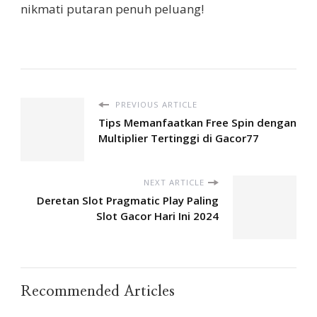
nikmati putaran penuh peluang!
PREVIOUS ARTICLE
Tips Memanfaatkan Free Spin dengan
Multiplier Tertinggi di Gacor77
NEXT ARTICLE
Deretan Slot Pragmatic Play Paling
Slot Gacor Hari Ini 2024
Recommended Articles