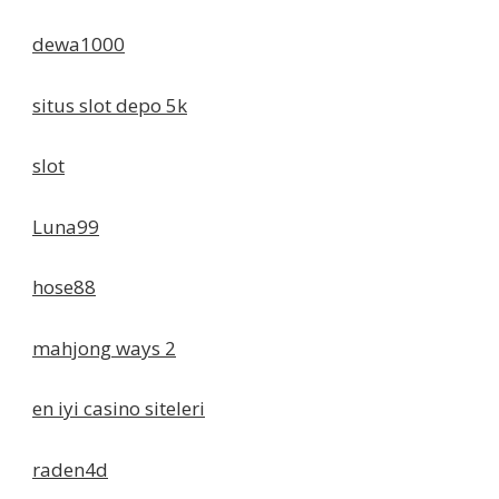
dewa1000
situs slot depo 5k
slot
Luna99
hose88
mahjong ways 2
en iyi casino siteleri
raden4d