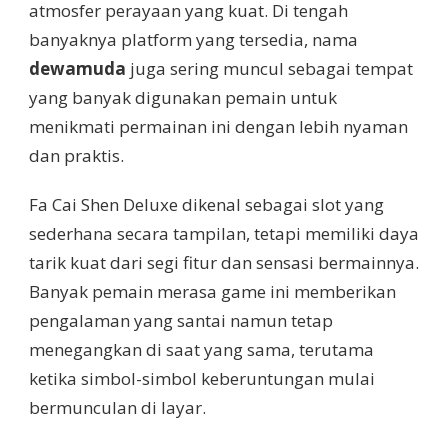
atmosfer perayaan yang kuat. Di tengah
banyaknya platform yang tersedia, nama
dewamuda
juga sering muncul sebagai tempat
yang banyak digunakan pemain untuk
menikmati permainan ini dengan lebih nyaman
dan praktis.
Fa Cai Shen Deluxe dikenal sebagai slot yang
sederhana secara tampilan, tetapi memiliki daya
tarik kuat dari segi fitur dan sensasi bermainnya.
Banyak pemain merasa game ini memberikan
pengalaman yang santai namun tetap
menegangkan di saat yang sama, terutama
ketika simbol-simbol keberuntungan mulai
bermunculan di layar.