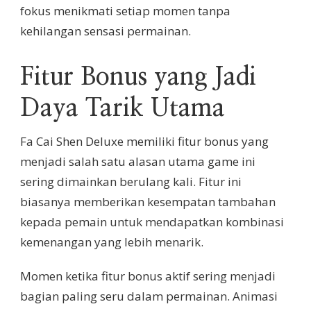
fokus menikmati setiap momen tanpa
kehilangan sensasi permainan.
Fitur Bonus yang Jadi
Daya Tarik Utama
Fa Cai Shen Deluxe memiliki fitur bonus yang
menjadi salah satu alasan utama game ini
sering dimainkan berulang kali. Fitur ini
biasanya memberikan kesempatan tambahan
kepada pemain untuk mendapatkan kombinasi
kemenangan yang lebih menarik.
Momen ketika fitur bonus aktif sering menjadi
bagian paling seru dalam permainan. Animasi