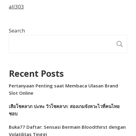
all303
Search
S
Recent Posts
Pertanyaan Penting saat Membaca Ulasan Brand
Slot Online
เสือโชคลาภ ปะทะ วัวโชคลาภ: สองเกมจังหวะไวที่คนไทย
ชอบ
Buka77 Daftar: Sensasi Bermain Bloodthirst dengan
Volatilitas Tinggi