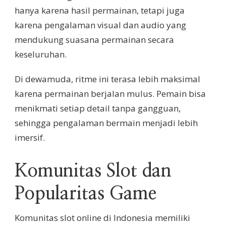
hanya karena hasil permainan, tetapi juga
karena pengalaman visual dan audio yang
mendukung suasana permainan secara
keseluruhan.
Di dewamuda, ritme ini terasa lebih maksimal
karena permainan berjalan mulus. Pemain bisa
menikmati setiap detail tanpa gangguan,
sehingga pengalaman bermain menjadi lebih
imersif.
Komunitas Slot dan
Popularitas Game
Komunitas slot online di Indonesia memiliki