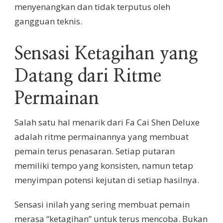
menyenangkan dan tidak terputus oleh
gangguan teknis.
Sensasi Ketagihan yang
Datang dari Ritme
Permainan
Salah satu hal menarik dari Fa Cai Shen Deluxe
adalah ritme permainannya yang membuat
pemain terus penasaran. Setiap putaran
memiliki tempo yang konsisten, namun tetap
menyimpan potensi kejutan di setiap hasilnya.
Sensasi inilah yang sering membuat pemain
merasa “ketagihan” untuk terus mencoba. Bukan