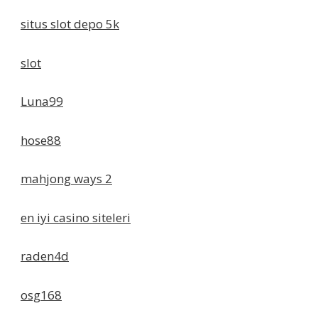
situs slot depo 5k
slot
Luna99
hose88
mahjong ways 2
en iyi casino siteleri
raden4d
osg168