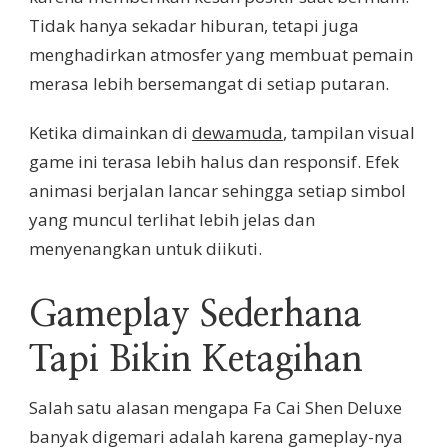
Tidak hanya sekadar hiburan, tetapi juga
menghadirkan atmosfer yang membuat pemain
merasa lebih bersemangat di setiap putaran.
Ketika dimainkan di
dewamuda
, tampilan visual
game ini terasa lebih halus dan responsif. Efek
animasi berjalan lancar sehingga setiap simbol
yang muncul terlihat lebih jelas dan
menyenangkan untuk diikuti.
Gameplay Sederhana
Tapi Bikin Ketagihan
Salah satu alasan mengapa Fa Cai Shen Deluxe
banyak digemari adalah karena gameplay-nya