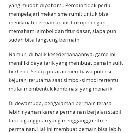
yang mudah dipahami. Pemain tidak perlu
mempelajari mekanisme rumit untuk bisa
menikmati permainan ini. Cukup dengan
memahami simbol dan fitur dasar, siapa pun
sudah bisa langsung bermain.
Namun, di balik kesederhanaannya, game ini
memiliki daya tarik yang membuat pemain sulit
berhenti. Setiap putaran membawa potensi
kejutan, terutama saat simbol-simbol tertentu
mulai membentuk kombinasi yang menarik.
Di dewamuda, pengalaman bermain terasa
lebih nyaman karena permainan berjalan stabil
tanpa gangguan yang mengganggu ritme
permainan. Hal ini membuat pemain bisa lebih