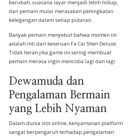
berubah, suasana layar menjadi lebih hidup,
dan pemain mulai merasakan peningkatan
ketegangan dalam setiap putaran.
Banyak pemain menyebut bahwa momen ini
adalah inti dari keseruan Fa Cai Shen Deluxe.
Tidak heran jika game ini sering membuat
pemain merasa ingin mencoba lagi dan lagi.
Dewamuda dan
Pengalaman Bermain
yang Lebih Nyaman
Dalam dunia slot online, kenyamanan platform
sangat berpengaruh terhadap pengalaman